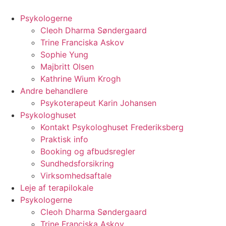
Videre
til
Psykologerne
indhold
Cleoh Dharma Søndergaard
Trine Franciska Askov
Sophie Yung
Majbritt Olsen
Kathrine Wium Krogh
Andre behandlere
Psykoterapeut Karin Johansen
Psykologhuset
Kontakt Psykologhuset Frederiksberg
Praktisk info
Booking og afbudsregler
Sundhedsforsikring
Virksomhedsaftale
Leje af terapilokale
Psykologerne
Cleoh Dharma Søndergaard
Trine Franciska Askov