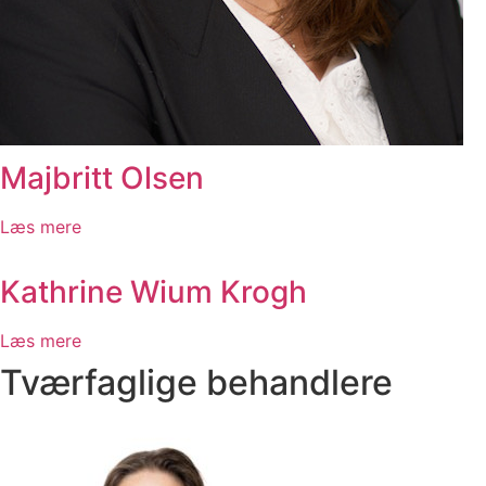
Majbritt Olsen
Læs mere
Kathrine Wium Krogh
Læs mere
Tværfaglige behandlere