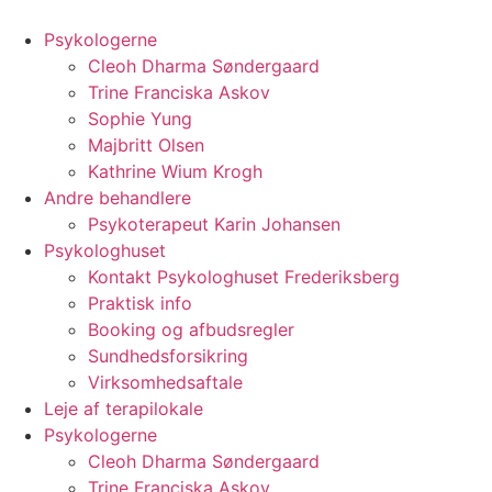
Videre
til
Psykologerne
indhold
Cleoh Dharma Søndergaard
Trine Franciska Askov
Sophie Yung
Majbritt Olsen
Kathrine Wium Krogh
Andre behandlere
Psykoterapeut Karin Johansen
Psykologhuset
Kontakt Psykologhuset Frederiksberg
Praktisk info
Booking og afbudsregler
Sundhedsforsikring
Virksomhedsaftale
Leje af terapilokale
Psykologerne
Cleoh Dharma Søndergaard
Trine Franciska Askov