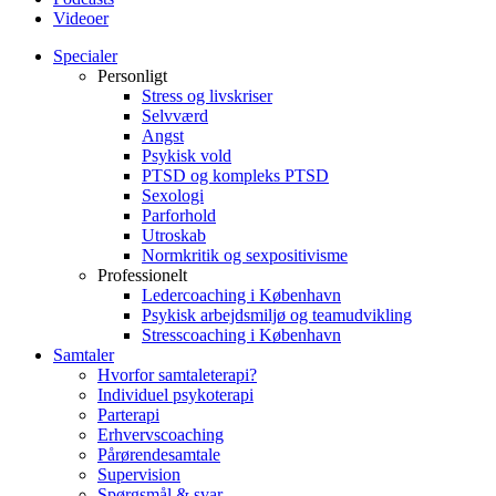
Videoer
Specialer
Personligt
Stress og livskriser
Selvværd
Angst
Psykisk vold
PTSD og kompleks PTSD
Sexologi
Parforhold
Utroskab
Normkritik og sexpositivisme
Professionelt
Ledercoaching i København
Psykisk arbejdsmiljø og teamudvikling
Stresscoaching i København
Samtaler
Hvorfor samtaleterapi?
Individuel psykoterapi
Parterapi
Erhvervscoaching
Pårørendesamtale
Supervision
Spørgsmål & svar