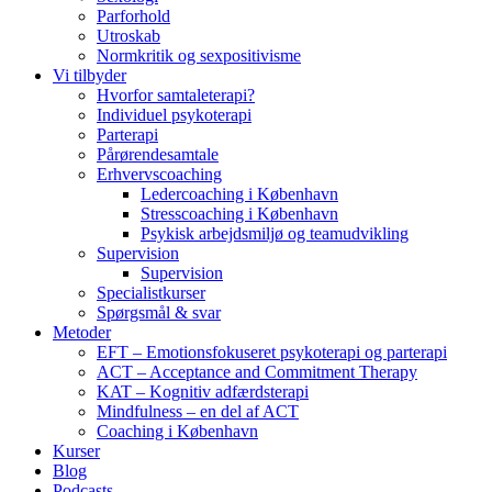
Parforhold
Utroskab
Normkritik og sexpositivisme
Vi tilbyder
Hvorfor samtaleterapi?
Individuel psykoterapi
Parterapi
Pårørendesamtale
Erhvervscoaching
Ledercoaching i København
Stresscoaching i København
Psykisk arbejdsmiljø og teamudvikling
Supervision
Supervision
Specialistkurser
Spørgsmål & svar
Metoder
EFT – Emotionsfokuseret psykoterapi og parterapi
ACT – Acceptance and Commitment Therapy
KAT – Kognitiv adfærdsterapi
Mindfulness – en del af ACT
Coaching i København
Kurser
Blog
Podcasts