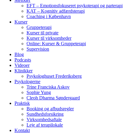
Metoder
EFT – Emotionsfokuseret psykoterapi og parterapi
KAT – Kognitiv adfærdsterapi
Coaching i København
Kurser
Gruppeterapi
Kurser til private
Kurser til virksomheder
Online: Kurser & Gruppeterapi
Supervision
Blog
Podcasts
Videoer
Klinikker
Psykologhuset Frederiksberg
Psykologerne
Trine Franciska Askov
Sophie Yung
Cleoh Dharma Søndergaard
Praktisk
Booking og afbudsregler
Sundhedsforsikring
Virksomhedsaftale
Leje af terapilokale
Kontakt