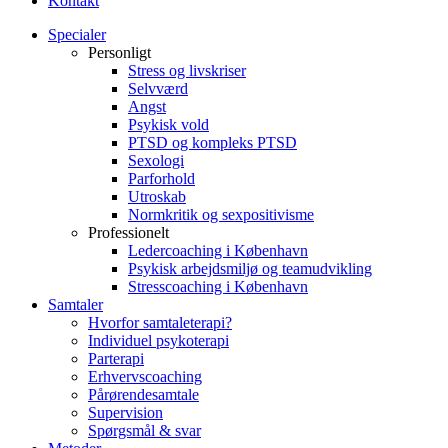
Kontakt
Specialer
Personligt
Stress og livskriser
Selvværd
Angst
Psykisk vold
PTSD og kompleks PTSD
Sexologi
Parforhold
Utroskab
Normkritik og sexpositivisme
Professionelt
Ledercoaching i København
Psykisk arbejdsmiljø og teamudvikling
Stresscoaching i København
Samtaler
Hvorfor samtaleterapi?
Individuel psykoterapi
Parterapi
Erhvervscoaching
Pårørendesamtale
Supervision
Spørgsmål & svar