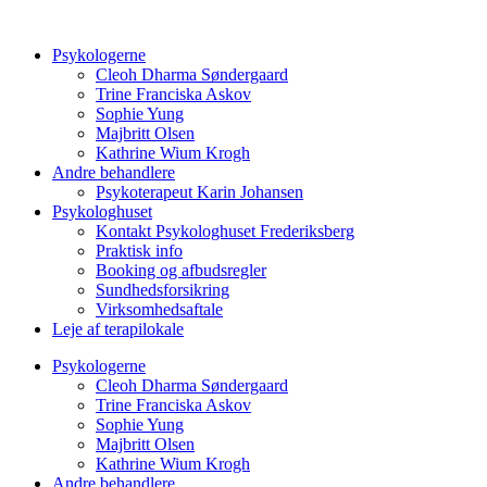
Videre
til
Psykologerne
indhold
Cleoh Dharma Søndergaard
Trine Franciska Askov
Sophie Yung
Majbritt Olsen
Kathrine Wium Krogh
Andre behandlere
Psykoterapeut Karin Johansen
Psykologhuset
Kontakt Psykologhuset Frederiksberg
Praktisk info
Booking og afbudsregler
Sundhedsforsikring
Virksomhedsaftale
Leje af terapilokale
Psykologerne
Cleoh Dharma Søndergaard
Trine Franciska Askov
Sophie Yung
Majbritt Olsen
Kathrine Wium Krogh
Andre behandlere