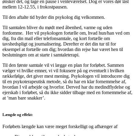
ønsker det, og tage en pause i venteværelset. Dog er vores dør låst
mellem 12-12.55, i frokostpausen.
Til den aftalte tid byder din psykolog dig velkommen.
Til samtalen bliver du mødt med åbenhed, varme og uden
fordomme. Her vil psykologen fortælle om, hvad hun/han ved om
dig, fra din mail eller telefonsamtale, og kort fortælle om
tavshedspligt og journalisering. Derefter er det din tur til for
eksempel at fortælle om dig; hvordan din rejse har været hen til
beslutningen om at starte i samtaleterapi.
Til den første samtale vil vi lægge en plan for forløbet. Sammen
vælger vi hvilke emner, vi vil fokusere på og eventuelt i hvilken
rækkefølge, det giver mest mening. Psykologen vil introducere dig
til en psykoterapeutisk metode, så du har en klar fornemmelse af,
hvordan I vil arbejde og hvorfor. Derved har du medindflydelse og
ejerskab i forløbet, så du ikke sidder tilbage med en fornemmelse af,
at ’man bare snakker’.
Længde og effekt:
Forløbets længde kan være meget forskelligt og afhænger af