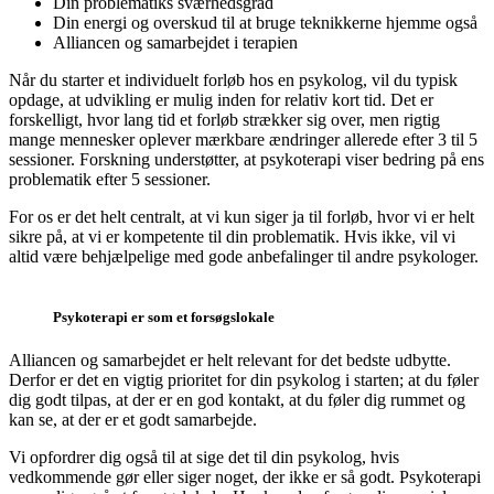
Din problematiks sværhedsgrad
Din energi og overskud til at bruge teknikkerne hjemme også
Alliancen og samarbejdet i terapien
Når du starter et individuelt forløb hos en psykolog, vil du typisk
opdage, at udvikling er mulig inden for relativ kort tid. Det er
forskelligt, hvor lang tid et forløb strækker sig over, men rigtig
mange mennesker oplever mærkbare ændringer allerede efter 3 til 5
sessioner. Forskning understøtter, at psykoterapi viser bedring på ens
problematik efter 5 sessioner.
For os er det helt centralt, at vi kun siger ja til forløb, hvor vi er helt
sikre på, at vi er kompetente til din problematik. Hvis ikke, vil vi
altid være behjælpelige med gode anbefalinger til andre psykologer.
Psykoterapi er som et forsøgslokale
Alliancen og samarbejdet er helt relevant for det bedste udbytte.
Derfor er det en vigtig prioritet for din psykolog i starten; at du føler
dig godt tilpas, at der er en god kontakt, at du føler dig rummet og
kan se, at der er et godt samarbejde.
Vi opfordrer dig også til at sige det til din psykolog, hvis
vedkommende gør eller siger noget, der ikke er så godt. Psykoterapi