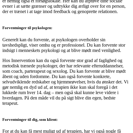
er nemlig også et forsøgslokale. Her kan du afprøve dine sociale
evner i at sætte grænser og udtrykke dig ærligt over for en person,
der er trænet i at tage imod feedback og genoprette relationen.
Forventninger til psykologen:
Generelt kan du forvente, at psykologen overholder sin
tavshedspligt, viser omhu og er professionel. Du kan forvente stor
indsigt i menneskets psykologi og at blive mødt med venlighed.
Hos Innervention kan du også forvente stor grad af faglighed og
metodisk trænede psykologer, der har relevante efteruddannelser,
som coach, parterapeut og sexolog. Du kan forvente at blive mødt
åbent og uden fordomme. Du kan også forvente konkrete,
selvudviklende redskaber og hjemmeøvelser, hvis du ønsker det. Vi
gør nemlig en dyd ud af, at terapien ikke kun skal foregå i det
lukkede rum hver 14. dag – men også skal kunne leve videre i
hverdagen. På den måde vil du på sigt blive din egen, bedste
terapeut.
Forventninger til dig, som klient:
For at du kan få mest muligt ud af terapien, har vi også nogle få