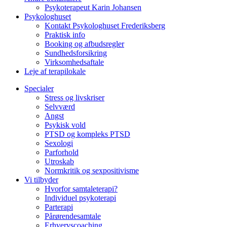
Psykoterapeut Karin Johansen
Psykologhuset
Kontakt Psykologhuset Frederiksberg
Praktisk info
Booking og afbudsregler
Sundhedsforsikring
Virksomhedsaftale
Leje af terapilokale
Specialer
Stress og livskriser
Selvværd
Angst
Psykisk vold
PTSD og kompleks PTSD
Sexologi
Parforhold
Utroskab
Normkritik og sexpositivisme
Vi tilbyder
Hvorfor samtaleterapi?
Individuel psykoterapi
Parterapi
Pårørendesamtale
Erhvervscoaching