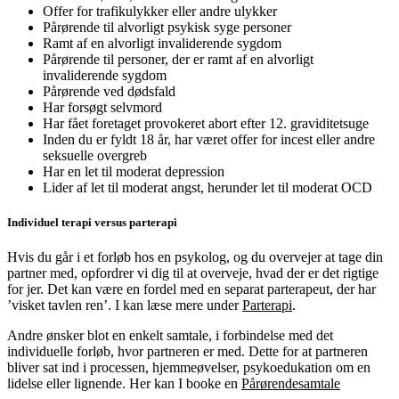
Offer for trafikulykker eller andre ulykker
Pårørende til alvorligt psykisk syge personer
Ramt af en alvorligt invaliderende sygdom
Pårørende til personer, der er ramt af en alvorligt
invaliderende sygdom
Pårørende ved dødsfald
Har forsøgt selvmord
Har fået foretaget provokeret abort efter 12. graviditetsuge
Inden du er fyldt 18 år, har været offer for incest eller andre
seksuelle overgreb
Har en let til moderat depression
Lider af let til moderat angst, herunder let til moderat OCD
Individuel terapi versus parterapi
Hvis du går i et forløb hos en psykolog, og du overvejer at tage din
partner med, opfordrer vi dig til at overveje, hvad der er det rigtige
for jer. Det kan være en fordel med en separat parterapeut, der har
’visket tavlen ren’. I kan læse mere under
Parterapi
.
Andre ønsker blot en enkelt samtale, i forbindelse med det
individuelle forløb, hvor partneren er med. Dette for at partneren
bliver sat ind i processen, hjemmeøvelser, psykoedukation om en
lidelse eller lignende. Her kan I booke en
Pårørendesamtale