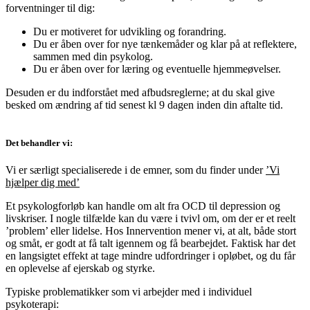
forventninger til dig:
Du er motiveret for udvikling og forandring.
Du er åben over for nye tænkemåder og klar på at reflektere,
sammen med din psykolog.
Du er åben over for læring og eventuelle hjemmeøvelser.
Desuden er du indforstået med afbudsreglerne; at du skal give
besked om ændring af tid senest kl 9 dagen inden din aftalte tid.
Det behandler vi:
Vi er særligt specialiserede i de emner, som du finder under
’Vi
hjælper dig med’
Et psykologforløb kan handle om alt fra OCD til depression og
livskriser. I nogle tilfælde kan du være i tvivl om, om der er et reelt
’problem’ eller lidelse. Hos Innervention mener vi, at alt, både stort
og småt, er godt at få talt igennem og få bearbejdet. Faktisk har det
en langsigtet effekt at tage mindre udfordringer i opløbet, og du får
en oplevelse af ejerskab og styrke.
Typiske problematikker som vi arbejder med i individuel
psykoterapi: