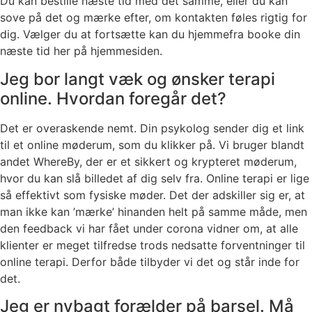
Du kan bestille næste tid med det samme, eller du kan
sove på det og mærke efter, om kontakten føles rigtig for
dig. Vælger du at fortsætte kan du hjemmefra booke din
næste tid her på hjemmesiden.
Jeg bor langt væk og ønsker terapi
online. Hvordan foregår det?
Det er overaskende nemt. Din psykolog sender dig et link
til et online møderum, som du klikker på. Vi bruger blandt
andet WhereBy, der er et sikkert og krypteret møderum,
hvor du kan slå billedet af dig selv fra. Online terapi er lige
så effektivt som fysiske møder. Det der adskiller sig er, at
man ikke kan ’mærke’ hinanden helt på samme måde, men
den feedback vi har fået under corona vidner om, at alle
klienter er meget tilfredse trods nedsatte forventninger til
online terapi. Derfor både tilbyder vi det og står inde for
det.
Jeg er nybagt forælder på barsel. Må