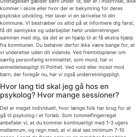
Undtagelsen gælder børn under 18, der er i mistrivsel, ikke
kommer i skole eller hvor der er bekymring for deres
psykiske udvikling. Her laver vi en skrivelse til din
kommune. Vi bestræber os altid på at informere dig først,
få dit samtykke og udarbejder helst underretningen
sammen med dig, da det er en hjælp til at få ekstra hjælp
fra kommunen. Du behøver derfor ikke være bange for, at
vi underetter uden dit vidende. Ved fremtidsplaner om
særlig personfarlig kriminalitet, som mord, har vi
anmeldelsespligt til Politiet. Ved vold eller incest mod
børn, der foregår nu, har vi også underretningspligt.
Hvor lang tid skal jeg gå hos en
psykolog? Hvor mange sessioner?
Det er meget individuelt, hvor længe folk har brug for at
gå til psykolog i et forløb. Som tommelfingerregel
anbefaler vi, at du kommer kontinuerligt med 1-3 ugers
mellemrum, og regn med, at vi skal ses minimum 7-10