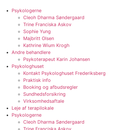
Videre
til
Psykologerne
indhold
Cleoh Dharma Søndergaard
Trine Franciska Askov
Sophie Yung
Majbritt Olsen
Kathrine Wium Krogh
Andre behandlere
Psykoterapeut Karin Johansen
Psykologhuset
Kontakt Psykologhuset Frederiksberg
Praktisk info
Booking og afbudsregler
Sundhedsforsikring
Virksomhedsaftale
Leje af terapilokale
Psykologerne
Cleoh Dharma Søndergaard
Trine Franciska Askov