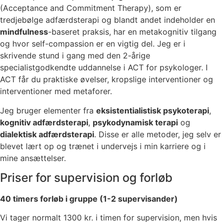
(Acceptance and Commitment Therapy), som er
tredjebølge adfærdsterapi og blandt andet indeholder en
mindfulness
-baseret praksis, har en metakognitiv tilgang
og hvor self-compassion er en vigtig del. Jeg er i
skrivende stund i gang med den 2-årige
specialistgodkendte uddannelse i ACT for psykologer. I
ACT får du praktiske øvelser, kropslige interventioner og
interventioner med metaforer.
Jeg bruger elementer fra
eksistentialistisk psykoterapi
,
kognitiv adfærdsterapi
,
psykodynamisk terapi
og
dialektisk adfærdsterapi
. Disse er alle metoder, jeg selv er
blevet lært op og trænet i undervejs i min karriere og i
mine ansættelser.
Priser for supervision og forløb
40 timers forløb i gruppe (1-2 supervisander)
Vi tager normalt 1300 kr. i timen for supervision, men hvis