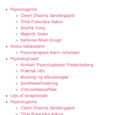
Videre
til
Psykologerne
indhold
Cleoh Dharma Søndergaard
Trine Franciska Askov
Sophie Yung
Majbritt Olsen
Kathrine Wium Krogh
Andre behandlere
Psykoterapeut Karin Johansen
Psykologhuset
Kontakt Psykologhuset Frederiksberg
Praktisk info
Booking og afbudsregler
Sundhedsforsikring
Virksomhedsaftale
Leje af terapilokale
Psykologerne
Cleoh Dharma Søndergaard
Trine Franciska Askov