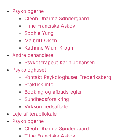
Videre
til
Psykologerne
indhold
Cleoh Dharma Søndergaard
Trine Franciska Askov
Sophie Yung
Majbritt Olsen
Kathrine Wium Krogh
Andre behandlere
Psykoterapeut Karin Johansen
Psykologhuset
Kontakt Psykologhuset Frederiksberg
Praktisk info
Booking og afbudsregler
Sundhedsforsikring
Virksomhedsaftale
Leje af terapilokale
Psykologerne
Cleoh Dharma Søndergaard
Trine Franciska Askov