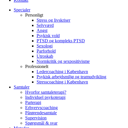
Kontakt
Specialer
Personligt
Stress og livskriser
Selvværd
Angst
Psykisk vold
PTSD og kompleks PTSD
Sexologi
Parforhold
Utroskab
Normkritik og sexpositivisme
Professionelt
Ledercoaching i København
Psykisk arbejdsmiljø og teamudvikling
Stresscoaching i København
Samtaler
Hvorfor samtaleterapi?
Individuel psykoterapi
Parterapi
Erhvervscoaching
Pårørendesamtale
Supervision
Spørgsmål & svar