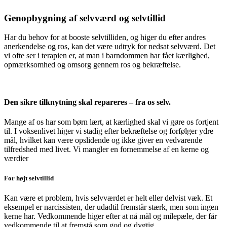
Genopbygning af selvværd og selvtillid
Har du behov for at booste selvtilliden, og higer du efter andres
anerkendelse og ros, kan det være udtryk for nedsat selvværd. Det
vi ofte ser i terapien er, at man i barndommen har fået kærlighed,
opmærksomhed og omsorg gennem ros og bekræftelse.
Den sikre tilknytning skal repareres – fra os selv.
Mange af os har som børn lært, at kærlighed skal vi gøre os fortjent
til. I voksenlivet higer vi stadig efter bekræftelse og forfølger ydre
mål, hvilket kan være opslidende og ikke giver en vedvarende
tilfredshed med livet. Vi mangler en fornemmelse af en kerne og
værdier
For højt selvtillid
Kan være et problem, hvis selvværdet er helt eller delvist væk. Et
eksempel er narcissisten, der udadtil fremstår stærk, men som ingen
kerne har. Vedkommende higer efter at nå mål og milepæle, der får
vedkommende til at fremstå som god og dygtig.