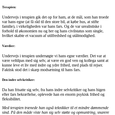
Terapien:
Undervejs i terapien gik det op for ham, at de mål, som han troede
var hans egne (at få råd til den store bil, at købe hus, at stifte
familie), i virkeligheden var hans fars. Og de var urealistiske i
forhold til økonomien nu og her og hans civilstatus som single,
hvilket skabte et vacuum af utilfredshed og utålmodighed.
Værdier:
Undervejs i terapien undersøgte vi hans egne værdier. Det var at
være veltilpas med sig selv, at være en god ven og kollega samt at
kunne leve et liv med indre og ydre frihed, med plads til rejser.
Faktisk stod det i skarp modsætning til hans fars.
Den indre selvkritiker:
Da han frisatte sig selv, fra hans indre selvkritiker og hans higen
efter fars bekræftelse, oplevede han en enorm psykisk frihed og
fleksibilitet.
Med terapien trænede han også teknikker til et mindre dømmende
sind. På den måde viste han sig selv støtte og opmuntring, snarere