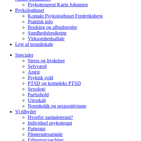
Psykoterapeut Karin Johansen
Psykologhuset
Kontakt Psykologhuset Frederiksberg
Praktisk info
Booking og afbudsregler
Sundhedsforsikring
Virksomhedsaftale
Leje af terapilokale
Specialer
Stress og livskriser
Selvværd
Angst
Psykisk vold
PTSD og kompleks PTSD
Sexologi
Parforhold
Utroskab
Normkritik og sexpositivisme
Vi tilbyder
Hvorfor samtaleterapi?
Individuel psykoterapi
Parterapi
Pårørendesamtale
Erhvervscoaching