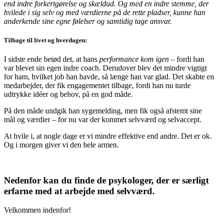
end indre forkertgørelse og skældud. Og med en indre stemme, der
hvilede i sig selv og med værdierne på de rette pladser, kunne han
anderkende sine egne følelser og samtidig tage ansvar.
Tilbage til livet og hverdagen:
I sidste ende betød det, at hans
performance kom igen
– fordi han
var blevet sin egen indre coach. Derudover blev det mindre vigtigt
for ham, hvilket job han havde, så længe han var glad. Det skabte en
medarbejder, der fik engagementet tilbage, fordi han nu turde
udtrykke idéer og behov, på en god måde.
På den måde undgik han sygemelding, men fik også afstemt sine
mål og værdier – for nu var der kommet selvværd og selvaccept.
At hvile i, at nogle dage er vi mindre effektive end andre. Det er ok.
Og i morgen giver vi den hele armen.
Nedenfor kan du finde de psykologer, der er særligt
erfarne med at arbejde med selvværd.
Velkommen indenfor!