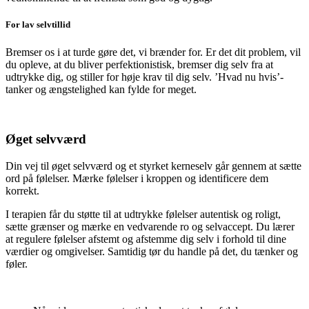
For lav selvtillid
Bremser os i at turde gøre det, vi brænder for. Er det dit problem, vil
du opleve, at du bliver perfektionistisk, bremser dig selv fra at
udtrykke dig, og stiller for høje krav til dig selv. ’Hvad nu hvis’-
tanker og ængstelighed kan fylde for meget.
Øget selvværd
Din vej til øget selvværd og et styrket kerneselv går gennem at sætte
ord på følelser. Mærke følelser i kroppen og identificere dem
korrekt.
I terapien får du støtte til at udtrykke følelser autentisk og roligt,
sætte grænser og mærke en vedvarende ro og selvaccept. Du lærer
at regulere følelser afstemt og afstemme dig selv i forhold til dine
værdier og omgivelser. Samtidig tør du handle på det, du tænker og
føler.