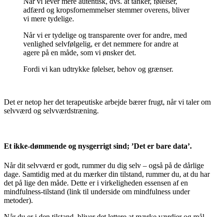
Når vi lever mere autentisk, dvs. at tanker, følelser,
adfærd og kropsfornemmelser stemmer overens, bliver
vi mere tydelige.
Når vi er tydelige og transparente over for andre, med
venlighed selvfølgelig, er det nemmere for andre at
agere på en måde, som vi ønsker det.
Fordi vi kan udtrykke følelser, behov og grænser.
Det er netop her det terapeutiske arbejde bærer frugt, når vi taler om
selvværd og selvværdstræning.
Et ikke-dømmende og nysgerrigt sind; ’Det er bare data’.
Når dit selvværd er godt, rummer du dig selv – også på de dårlige
dage. Samtidig med at du mærker din tilstand, rummer du, at du har
det på lige den måde. Dette er i virkeligheden essensen af en
mindfulness-tilstand (link til underside om mindfulness under
metoder).
Når du er i den tilstand, bliver det lettere at mærke værdier og mål.