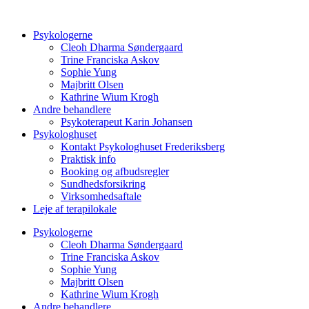
Videre
til
Psykologerne
indhold
Cleoh Dharma Søndergaard
Trine Franciska Askov
Sophie Yung
Majbritt Olsen
Kathrine Wium Krogh
Andre behandlere
Psykoterapeut Karin Johansen
Psykologhuset
Kontakt Psykologhuset Frederiksberg
Praktisk info
Booking og afbudsregler
Sundhedsforsikring
Virksomhedsaftale
Leje af terapilokale
Psykologerne
Cleoh Dharma Søndergaard
Trine Franciska Askov
Sophie Yung
Majbritt Olsen
Kathrine Wium Krogh
Andre behandlere