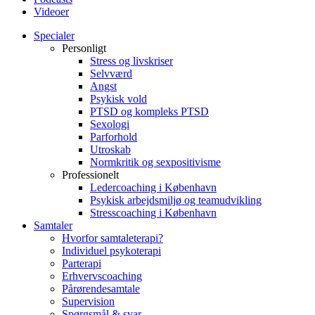
Videoer
Specialer
Personligt
Stress og livskriser
Selvværd
Angst
Psykisk vold
PTSD og kompleks PTSD
Sexologi
Parforhold
Utroskab
Normkritik og sexpositivisme
Professionelt
Ledercoaching i København
Psykisk arbejdsmiljø og teamudvikling
Stresscoaching i København
Samtaler
Hvorfor samtaleterapi?
Individuel psykoterapi
Parterapi
Erhvervscoaching
Pårørendesamtale
Supervision
Spørgsmål & svar