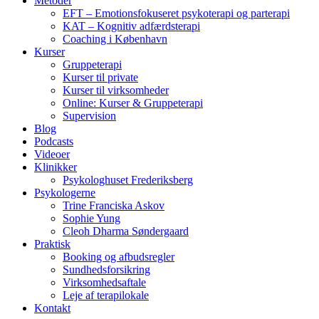
Metoder
EFT – Emotionsfokuseret psykoterapi og parterapi
KAT – Kognitiv adfærdsterapi
Coaching i København
Kurser
Gruppeterapi
Kurser til private
Kurser til virksomheder
Online: Kurser & Gruppeterapi
Supervision
Blog
Podcasts
Videoer
Klinikker
Psykologhuset Frederiksberg
Psykologerne
Trine Franciska Askov
Sophie Yung
Cleoh Dharma Søndergaard
Praktisk
Booking og afbudsregler
Sundhedsforsikring
Virksomhedsaftale
Leje af terapilokale
Kontakt