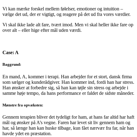
Vi kan mærke forskel mellem følelser, emotioner og intuition –
vælge det ud, der er vigtigt, og reagere på det ud fra vores værdier.
Vi skal ikke lade alt fare, tvært imod. Men vi skal heller ikke fare op
over alt – eller hige efter mål uden værdi.
Case: A
Baggrund:
En mand, A, kommer i terapi. Han arbejder for et stort, dansk firma
som sælger og kunderådgiver. Han kommer ind, fordi han har stress.
Han ønsker at forbedre sig, så han kan tøjle sin stress og arbejde i
samme høje tempo, da hans performance er faldet de sidste måneder.
Mønstre fra opvæksten:
Gennem terapien bliver det tydeligt for ham, at hans far altid har haft
mål og ønsker på A’s vegne. Faren har levet sit liv gennem ham og
har, så længe han kan huske tilbage, kun fået nærvær fra far, når han
havde ydet en præstation.