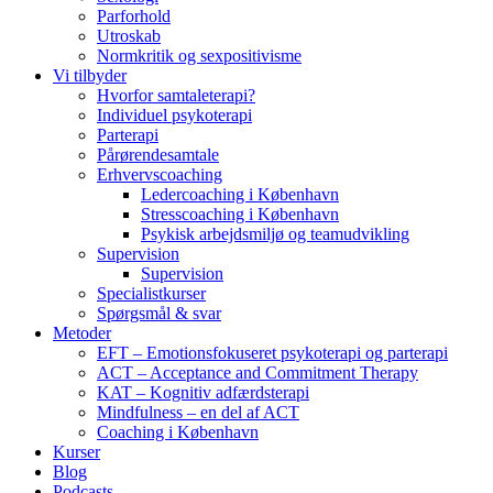
Parforhold
Utroskab
Normkritik og sexpositivisme
Vi tilbyder
Hvorfor samtaleterapi?
Individuel psykoterapi
Parterapi
Pårørendesamtale
Erhvervscoaching
Ledercoaching i København
Stresscoaching i København
Psykisk arbejdsmiljø og teamudvikling
Supervision
Supervision
Specialistkurser
Spørgsmål & svar
Metoder
EFT – Emotionsfokuseret psykoterapi og parterapi
ACT – Acceptance and Commitment Therapy
KAT – Kognitiv adfærdsterapi
Mindfulness – en del af ACT
Coaching i København
Kurser
Blog
Podcasts