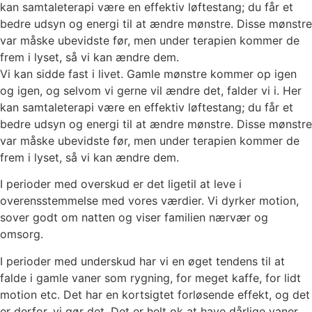
kan samtaleterapi være en effektiv løftestang; du får et
bedre udsyn og energi til at ændre mønstre. Disse mønstre
var måske ubevidste før, men under terapien kommer de
frem i lyset, så vi kan ændre dem.
Vi kan sidde fast i livet. Gamle mønstre kommer op igen
og igen, og selvom vi gerne vil ændre det, falder vi i. Her
kan samtaleterapi være en effektiv løftestang; du får et
bedre udsyn og energi til at ændre mønstre. Disse mønstre
var måske ubevidste før, men under terapien kommer de
frem i lyset, så vi kan ændre dem.
I perioder med overskud er det ligetil at leve i
overensstemmelse med vores værdier. Vi dyrker motion,
sover godt om natten og viser familien nærvær og
omsorg.
I perioder med underskud har vi en øget tendens til at
falde i gamle vaner som rygning, for meget kaffe, for lidt
motion etc. Det har en kortsigtet forløsende effekt, og det
er derfor, vi gør det. Det er helt ok at have dårlige vaner.