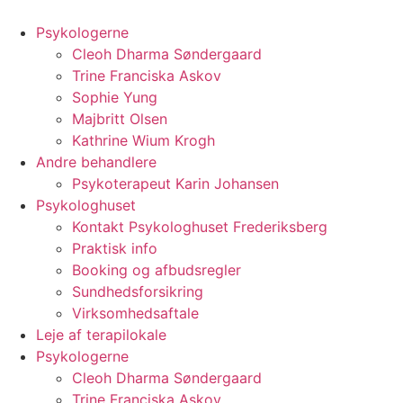
Videre
til
Psykologerne
indhold
Cleoh Dharma Søndergaard
Trine Franciska Askov
Sophie Yung
Majbritt Olsen
Kathrine Wium Krogh
Andre behandlere
Psykoterapeut Karin Johansen
Psykologhuset
Kontakt Psykologhuset Frederiksberg
Praktisk info
Booking og afbudsregler
Sundhedsforsikring
Virksomhedsaftale
Leje af terapilokale
Psykologerne
Cleoh Dharma Søndergaard
Trine Franciska Askov