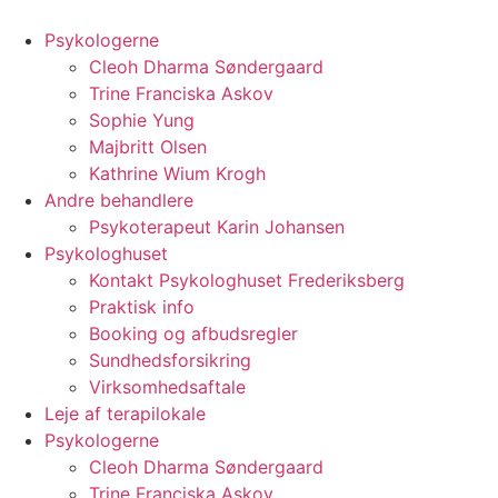
Videre
til
Psykologerne
indhold
Cleoh Dharma Søndergaard
Trine Franciska Askov
Sophie Yung
Majbritt Olsen
Kathrine Wium Krogh
Andre behandlere
Psykoterapeut Karin Johansen
Psykologhuset
Kontakt Psykologhuset Frederiksberg
Praktisk info
Booking og afbudsregler
Sundhedsforsikring
Virksomhedsaftale
Leje af terapilokale
Psykologerne
Cleoh Dharma Søndergaard
Trine Franciska Askov