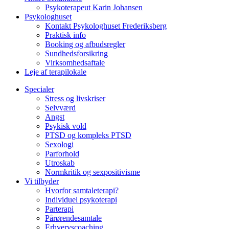
Psykoterapeut Karin Johansen
Psykologhuset
Kontakt Psykologhuset Frederiksberg
Praktisk info
Booking og afbudsregler
Sundhedsforsikring
Virksomhedsaftale
Leje af terapilokale
Specialer
Stress og livskriser
Selvværd
Angst
Psykisk vold
PTSD og kompleks PTSD
Sexologi
Parforhold
Utroskab
Normkritik og sexpositivisme
Vi tilbyder
Hvorfor samtaleterapi?
Individuel psykoterapi
Parterapi
Pårørendesamtale
Erhvervscoaching