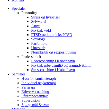
Kontakt
Specialer
Personligt
Stress og livskriser
Selvværd
Angst
Psykisk vold
PTSD og kompleks PTSD
Sexologi
Parforhold
Utroskab
Normkritik og sexpositivisme
Professionelt
Ledercoaching i København
Psykisk arbejdsmiljø og teamudvikling
Stresscoaching i København
Samtaler
Hvorfor samtaleterapi?
Individuel psykoterapi
Parterapi
Erhvervscoaching
Pårørendesamtale
Supervision
Spørgsmål & svar