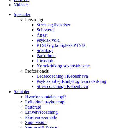
Videoer
Specialer
Personligt
Stress og livskriser
Selvværd
Angst
Psykisk vold
PTSD og kompleks PTSD
Sexologi
Parforhold
Utroskab
Normkritik og sexpositivisme
Professionelt
Ledercoaching i København
Psykisk arbejdsmiljø og teamudvikling
Stresscoaching i København
Samtaler
Hvorfor samtaleterapi?
Individuel psykoterapi
Parterapi
Erhvervscoaching
Pårørendesamtale
Supervision
Spørgsmål & svar