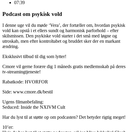
07:39
Podcast om psykisk vold
I denne uge vil du møde ‘Vera’, der fortæller om, hvordan psykisk
vold kan opstå i et ellers sundt og harmonisk parforhold – efter
skilsmissen. Den psykiske vold starter i det små med løgne og
utroskab, men efter kontroltabet og bruddet sker der en markant
ændring.
Eksklusivt tilbud til dig som lytter!
Cmore vil gerne forære dig 1 måneds gratis medlemsskab på deres
tv-streamingtjeneste!
Rabatkode: HVORFOR
Side: www.cmore.dk/bestil
Ugens filmanbefaling:
Seduced: Inside the NXIVM Cult
Har du lyst til at støtte op om podcasten? Det betyder rigtig meget!
10’er: