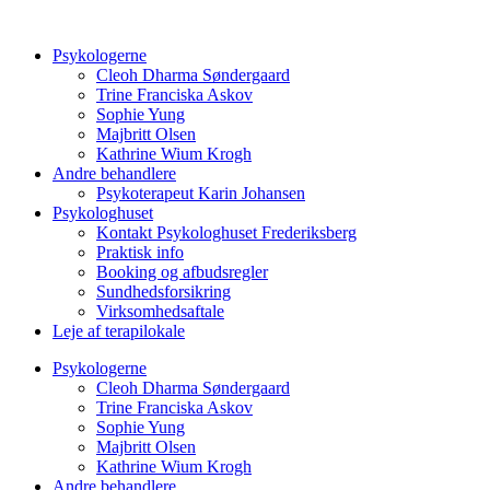
Videre
til
Psykologerne
indhold
Cleoh Dharma Søndergaard
Trine Franciska Askov
Sophie Yung
Majbritt Olsen
Kathrine Wium Krogh
Andre behandlere
Psykoterapeut Karin Johansen
Psykologhuset
Kontakt Psykologhuset Frederiksberg
Praktisk info
Booking og afbudsregler
Sundhedsforsikring
Virksomhedsaftale
Leje af terapilokale
Psykologerne
Cleoh Dharma Søndergaard
Trine Franciska Askov
Sophie Yung
Majbritt Olsen
Kathrine Wium Krogh
Andre behandlere