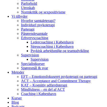
Parforhold
Utroskab
Normkritik og sexpositivisme
Vi tilbyder
Hvorfor samtaleterapi?
Individuel psykoterapi
Parterapi
Pårørendesamtale
Erhvervscoaching
Ledercoaching i København
Stresscoaching i København
Psykisk arbejdsmiljø og teamudvikling
Supervision
Supervision
Specialistkurser
Spørgsmål & svar
Metoder
EFT – Emotionsfokuseret psykoterapi og parterapi
ACT – Acceptance and Commitment Therapy
KAT – Kognitiv adfærdsterapi
Mindfulness – en del af ACT
Coaching i København
Kurser
Blog
Podcasts