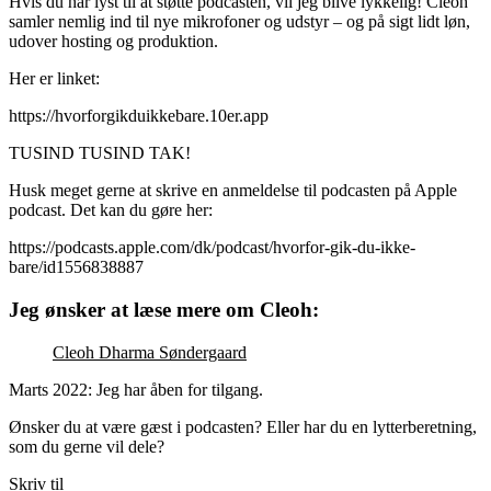
Hvis du har lyst til at støtte podcasten, vil jeg blive lykkelig! Cleoh
samler nemlig ind til nye mikrofoner og udstyr – og på sigt lidt løn,
udover hosting og produktion.
Her er linket:
https://hvorforgikduikkebare.10er.app
TUSIND TUSIND TAK!
Husk meget gerne at skrive en anmeldelse til podcasten på Apple
podcast. Det kan du gøre her:
https://podcasts.apple.com/dk/podcast/hvorfor-gik-du-ikke-
bare/id1556838887
Jeg ønsker at læse mere om Cleoh:
Cleoh Dharma Søndergaard
Marts 2022: Jeg har åben for tilgang.
Ønsker du at være gæst i podcasten? Eller har du en lytterberetning,
som du gerne vil dele?
Skriv til