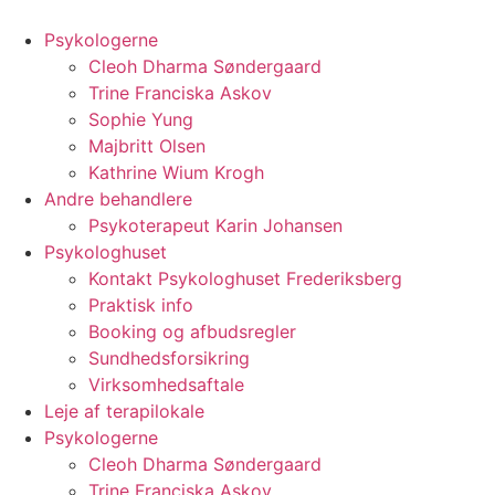
Videre
til
Psykologerne
indhold
Cleoh Dharma Søndergaard
Trine Franciska Askov
Sophie Yung
Majbritt Olsen
Kathrine Wium Krogh
Andre behandlere
Psykoterapeut Karin Johansen
Psykologhuset
Kontakt Psykologhuset Frederiksberg
Praktisk info
Booking og afbudsregler
Sundhedsforsikring
Virksomhedsaftale
Leje af terapilokale
Psykologerne
Cleoh Dharma Søndergaard
Trine Franciska Askov