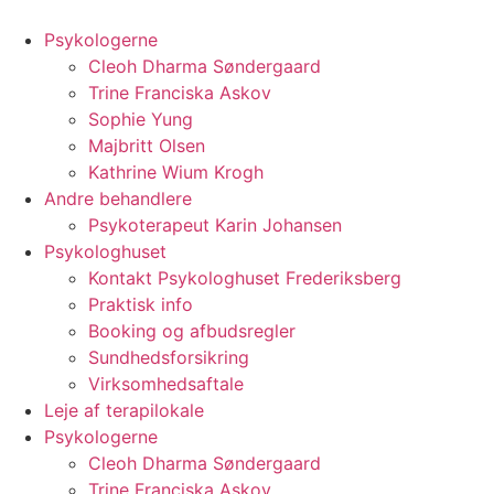
Videre
til
Psykologerne
indhold
Cleoh Dharma Søndergaard
Trine Franciska Askov
Sophie Yung
Majbritt Olsen
Kathrine Wium Krogh
Andre behandlere
Psykoterapeut Karin Johansen
Psykologhuset
Kontakt Psykologhuset Frederiksberg
Praktisk info
Booking og afbudsregler
Sundhedsforsikring
Virksomhedsaftale
Leje af terapilokale
Psykologerne
Cleoh Dharma Søndergaard
Trine Franciska Askov