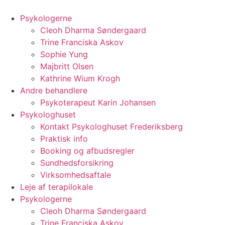
Videre
til
Psykologerne
indhold
Cleoh Dharma Søndergaard
Trine Franciska Askov
Sophie Yung
Majbritt Olsen
Kathrine Wium Krogh
Andre behandlere
Psykoterapeut Karin Johansen
Psykologhuset
Kontakt Psykologhuset Frederiksberg
Praktisk info
Booking og afbudsregler
Sundhedsforsikring
Virksomhedsaftale
Leje af terapilokale
Psykologerne
Cleoh Dharma Søndergaard
Trine Franciska Askov