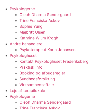
Videre
til
Psykologerne
indhold
Cleoh Dharma Søndergaard
Trine Franciska Askov
Sophie Yung
Majbritt Olsen
Kathrine Wium Krogh
Andre behandlere
Psykoterapeut Karin Johansen
Psykologhuset
Kontakt Psykologhuset Frederiksberg
Praktisk info
Booking og afbudsregler
Sundhedsforsikring
Virksomhedsaftale
Leje af terapilokale
Psykologerne
Cleoh Dharma Søndergaard
Trine Franciska Askov