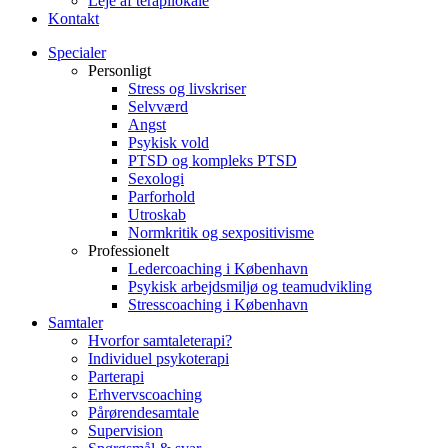
Leje af terapilokale
Kontakt
Specialer
Personligt
Stress og livskriser
Selvværd
Angst
Psykisk vold
PTSD og kompleks PTSD
Sexologi
Parforhold
Utroskab
Normkritik og sexpositivisme
Professionelt
Ledercoaching i København
Psykisk arbejdsmiljø og teamudvikling
Stresscoaching i København
Samtaler
Hvorfor samtaleterapi?
Individuel psykoterapi
Parterapi
Erhvervscoaching
Pårørendesamtale
Supervision