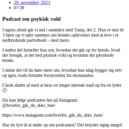
29. november, 2023
07:38
Podcast om psykisk vold
I ugens afsnit går vi ind i samtalen med Tanja, del 2. Hun er mor til
3 børn og vi taler sammen om hendes oplevelser med at leve i et
nedbrydende parforhold – med faren.
I anden del fortæller hun om, hvordan det gik op for hende, hvad
der foregik, at det hed psykisk vold og hvordan det påvirkede
hende.
I sidste del vil du høre mere om, hvordan hun idag bygger sig selv
op igen, trods fortsatte forstyrrelser fra eksmanden.
Cleoh slutter af med at læse en meget rørende mail op fra en lytter
🙂
Du kan følge podcasten her på Instagram:
@hvorfor_gik_du_ikke_bare
https://www.instagram.com/hvorfor_gik_du_ikke_bare/
Har du lyst til at støtte op om podcasten? Det betyder rigtig meget!