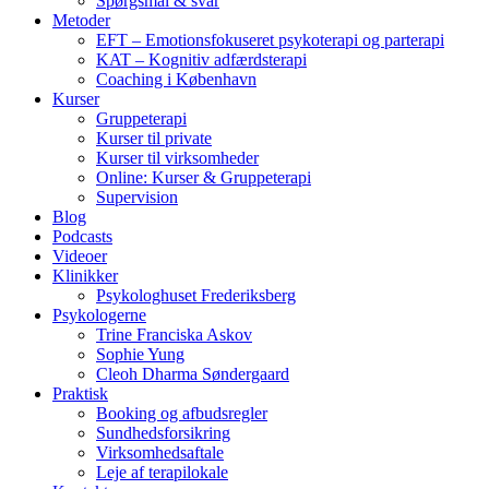
Spørgsmål & svar
Metoder
EFT – Emotionsfokuseret psykoterapi og parterapi
KAT – Kognitiv adfærdsterapi
Coaching i København
Kurser
Gruppeterapi
Kurser til private
Kurser til virksomheder
Online: Kurser & Gruppeterapi
Supervision
Blog
Podcasts
Videoer
Klinikker
Psykologhuset Frederiksberg
Psykologerne
Trine Franciska Askov
Sophie Yung
Cleoh Dharma Søndergaard
Praktisk
Booking og afbudsregler
Sundhedsforsikring
Virksomhedsaftale
Leje af terapilokale