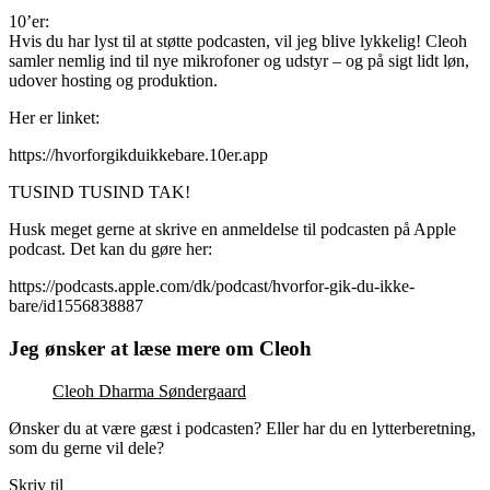
10’er:
Hvis du har lyst til at støtte podcasten, vil jeg blive lykkelig! Cleoh
samler nemlig ind til nye mikrofoner og udstyr – og på sigt lidt løn,
udover hosting og produktion.
Her er linket:
https://hvorforgikduikkebare.10er.app
TUSIND TUSIND TAK!
Husk meget gerne at skrive en anmeldelse til podcasten på Apple
podcast. Det kan du gøre her:
https://podcasts.apple.com/dk/podcast/hvorfor-gik-du-ikke-
bare/id1556838887
Jeg ønsker at læse mere om Cleoh
Cleoh Dharma Søndergaard
Ønsker du at være gæst i podcasten? Eller har du en lytterberetning,
som du gerne vil dele?
Skriv til