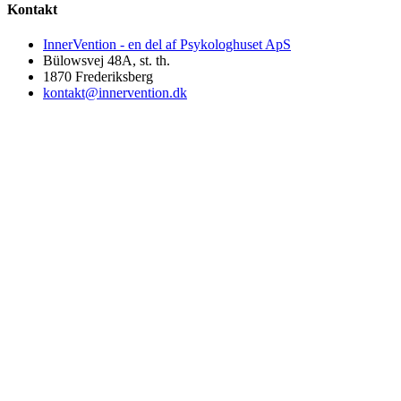
Kontakt
InnerVention - en del af Psykologhuset ApS
Bülowsvej 48A, st. th.
1870 Frederiksberg
kontakt@innervention.dk