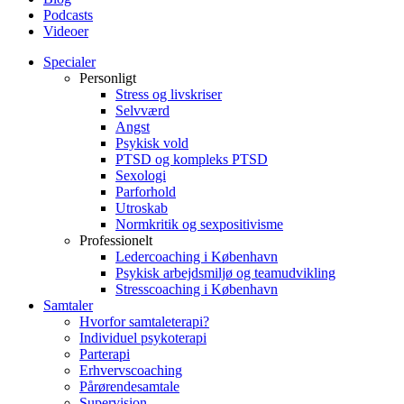
Podcasts
Videoer
Specialer
Personligt
Stress og livskriser
Selvværd
Angst
Psykisk vold
PTSD og kompleks PTSD
Sexologi
Parforhold
Utroskab
Normkritik og sexpositivisme
Professionelt
Ledercoaching i København
Psykisk arbejdsmiljø og teamudvikling
Stresscoaching i København
Samtaler
Hvorfor samtaleterapi?
Individuel psykoterapi
Parterapi
Erhvervscoaching
Pårørendesamtale
Supervision