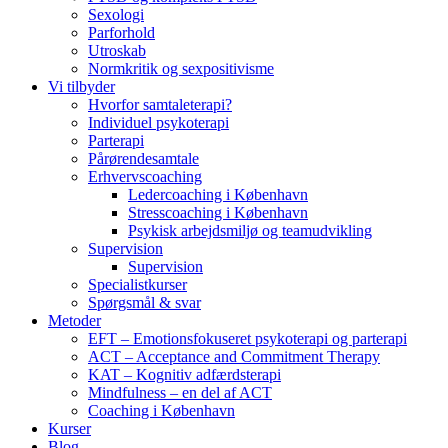
Sexologi
Parforhold
Utroskab
Normkritik og sexpositivisme
Vi tilbyder
Hvorfor samtaleterapi?
Individuel psykoterapi
Parterapi
Pårørendesamtale
Erhvervscoaching
Ledercoaching i København
Stresscoaching i København
Psykisk arbejdsmiljø og teamudvikling
Supervision
Supervision
Specialistkurser
Spørgsmål & svar
Metoder
EFT – Emotionsfokuseret psykoterapi og parterapi
ACT – Acceptance and Commitment Therapy
KAT – Kognitiv adfærdsterapi
Mindfulness – en del af ACT
Coaching i København
Kurser
Blog