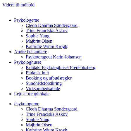
Videre til indhold
Psykologerne
Cleoh Dharma Søndergaard
Trine Franciska Askov
Sophie Yung
Majbritt Olsen
Kathrine Wium Krogh
Andre behandlere
Psykoterapeut Karin Johansen
Psykologhuset
Kontakt Psykologhuset Frederiksberg
Praktisk info
Booking og afbudsregler
Sundhedsforsikring
Virksomhedsaftale
Leje af terapilokale
Psykologerne
Cleoh Dharma Søndergaard
Trine Franciska Askov
Sophie Yung
Majbritt Olsen
Kathrine Wium Krogh