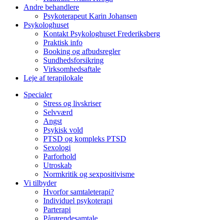
Andre behandlere
Psykoterapeut Karin Johansen
Psykologhuset
Kontakt Psykologhuset Frederiksberg
Praktisk info
Booking og afbudsregler
Sundhedsforsikring
Virksomhedsaftale
Leje af terapilokale
Specialer
Stress og livskriser
Selvværd
Angst
Psykisk vold
PTSD og kompleks PTSD
Sexologi
Parforhold
Utroskab
Normkritik og sexpositivisme
Vi tilbyder
Hvorfor samtaleterapi?
Individuel psykoterapi
Parterapi
Pårørendesamtale