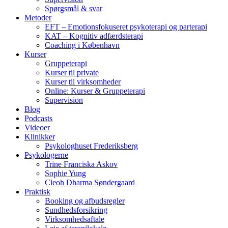
Spørgsmål & svar
Metoder
EFT – Emotionsfokuseret psykoterapi og parterapi
KAT – Kognitiv adfærdsterapi
Coaching i København
Kurser
Gruppeterapi
Kurser til private
Kurser til virksomheder
Online: Kurser & Gruppeterapi
Supervision
Blog
Podcasts
Videoer
Klinikker
Psykologhuset Frederiksberg
Psykologerne
Trine Franciska Askov
Sophie Yung
Cleoh Dharma Søndergaard
Praktisk
Booking og afbudsregler
Sundhedsforsikring
Virksomhedsaftale