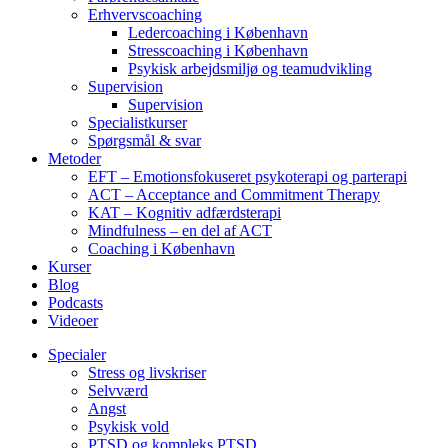
Erhvervscoaching
Ledercoaching i København
Stresscoaching i København
Psykisk arbejdsmiljø og teamudvikling
Supervision
Supervision
Specialistkurser
Spørgsmål & svar
Metoder
EFT – Emotionsfokuseret psykoterapi og parterapi
ACT – Acceptance and Commitment Therapy
KAT – Kognitiv adfærdsterapi
Mindfulness – en del af ACT
Coaching i København
Kurser
Blog
Podcasts
Videoer
Specialer
Stress og livskriser
Selvværd
Angst
Psykisk vold
PTSD og kompleks PTSD